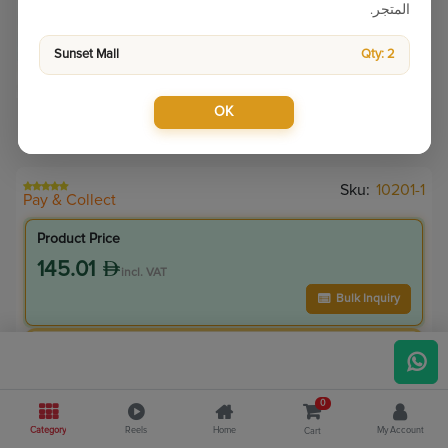
المتجر.
Sunset Mall
Qty: 2
OK
Sku:
10201-1
Pay & Collect
Product Price
145.01
incl. VAT
Bulk Inquiry
VIP Member Price
130.51
incl. VAT
0
145.00
Save
14.50
Category
Reels
Home
My Account
Cart
10.0
% Off