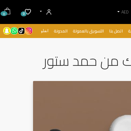
AED
0
0
ة
اتصل بنا
التسويق بالعمولة
المدونة
انفلونسرز
يك من حمد ستور