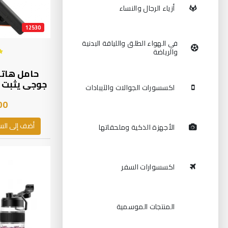
أزياء الرجال والنساء
12530
في الهواء الطلق واللياقة البدنية
والرياضة
حامل هاتف
جوجي يثبت 
اكسسورات الجوالات والآيبادات
دو
00
تثبيت مغ
هوائي - حام
القيادة وال
أضف إلى الس
الأجهزة الذكية وملحقاتها
مناسب لتسلا وغ
اكسسوارات السفر
المنتجات الموسمية