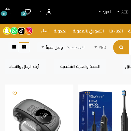
AED
الْعَرَبيّة
0
0
ة
اتصل بنا
التسويق بالعمولة
المدونة
انفلونسرز
AED
وصل حديثاً
الفرز حسب:
نزل
الصحة والعناية الشخصية
أزياء الرجال والنساء