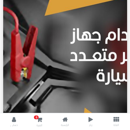
0
الفئة
ريلز
الرئيسية
حسابي
العربة