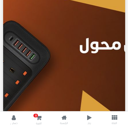
0
الفئة
ريلز
الرئيسية
حسابي
العربة