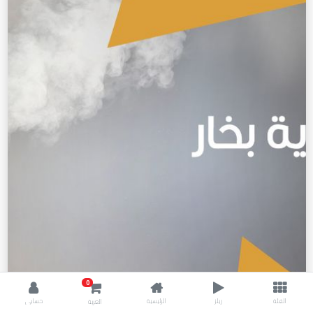
0
الفئة
ريلز
الرئيسية
حسابي
العربة