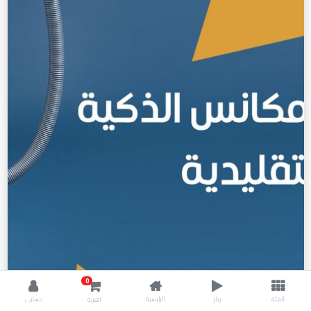
0
الفئة
ريلز
الرئيسية
حسابي
العربة