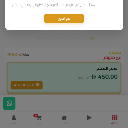
هذا المنتج غير متوفر على الموقع الإلكتروني ولا في المتجر.
موافق
7853-4
Sku:
غير متوفر
سعر المنتج
450.00
incl. VAT
طلب بالجملة
لاعضاء ال vip
405.00
incl. VAT
0
450.00
وفر
45.00
الفئة
ريلز
الرئيسية
حسابي
العربة
% خصم
10.0