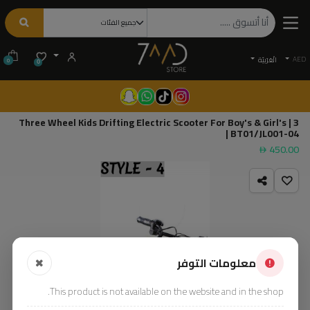
AED
الْعَرَبيّة
0
0
3 Three Wheel Kids Drifting Electric Scooter For Boy's & Girl's |
BT01/JL001-04 |
450.00
معلومات التوفر
This product is not available on the website and in the shop.