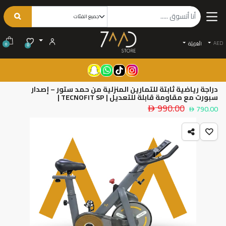
AED
الْعَرَبيّة
0
0
دراجة رياضية ثابتة للتمارين المنزلية من حمد ستور – إصدار
سبورت مع مقاومة قابلة للتعديل | TECNOFIT SP |
990.00
790.00