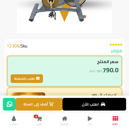
12306
Sku:
متوفر
سعر المنتج
790.0
incl. VAT
طلب بالجملة
لاعضاء ال vip
790.00
اطلب الآن
أضف إلى السلة
incl. VAT
990.00
وفر
200.00
0
% خصم
4.8
الفئة
ريلز
الرئيسية
حسابي
العربة