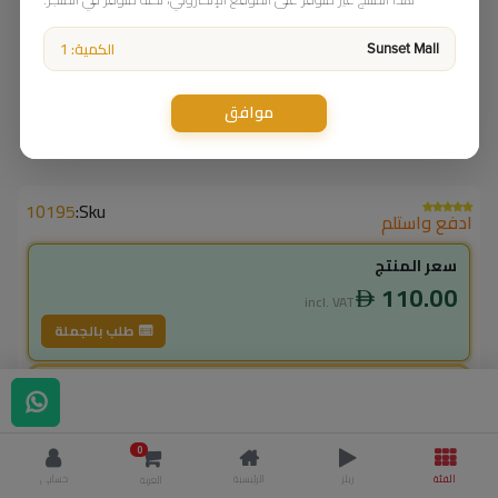
الكمية: 1
Sunset Mall
موافق
10195
Sku:
ادفع واستلم
سعر المنتج
110.00
incl. VAT
طلب بالجملة
لاعضاء ال vip
99.00
incl. VAT
0
110.00
وفر
11.00
الفئة
ريلز
الرئيسية
حسابي
العربة
% خصم
10.0