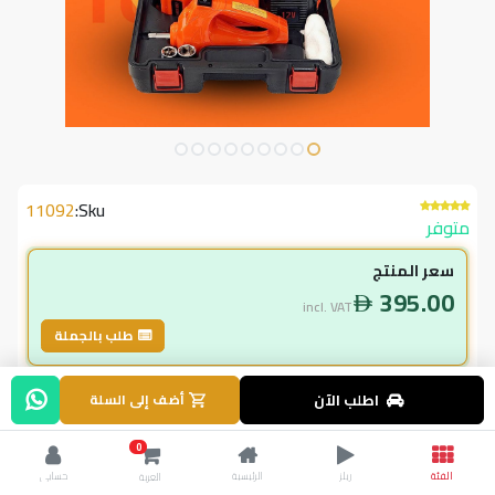
11092
Sku:
متوفر
سعر المنتج
395.00
incl. VAT
طلب بالجملة
لاعضاء ال vip
اطلب الآن
أضف إلى السلة
355.50
incl. VAT
0
395.00
وفر
39.50
الفئة
ريلز
الرئيسية
حسابي
العربة