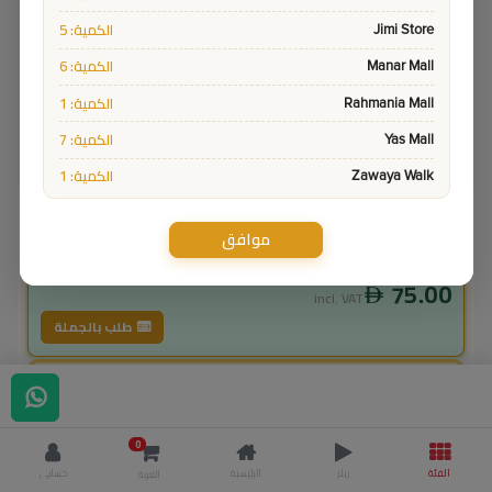
الكمية: 5
Jimi Store
الكمية: 6
Manar Mall
الكمية: 1
Rahmania Mall
الكمية: 7
Yas Mall
الكمية: 1
Zawaya Walk
11116
Sku:
ادفع واستلم
موافق
سعر المنتج
75.00
incl. VAT
طلب بالجملة
لاعضاء ال vip
67.50
incl. VAT
0
75.00
وفر
7.50
الفئة
ريلز
الرئيسية
حسابي
العربة
% خصم
10.0