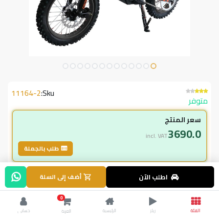
11164-2
Sku:
متوفر
سعر المنتج
3690.0
incl. VAT
طلب بالجملة
لاعضاء ال vip
اطلب الآن
أضف إلى السلة
3,690.00
incl. VAT
0
4,100.00
وفر
410.00
الفئة
ريلز
الرئيسية
حسابي
العربة