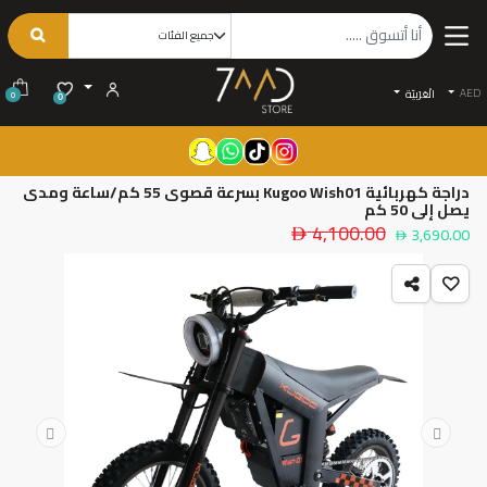
AED
الْعَرَبيّة
0
0
دراجة كهربائية Kugoo Wish01 بسرعة قصوى 55 كم/ساعة ومدى
يصل إلى 50 كم
4,100.00
3,690.00