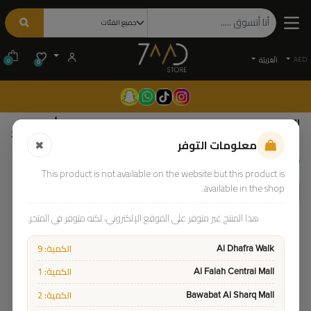
AED
الْعَرَبيّة
0
0
الميني: باور بانك صغير من حمد ستور بسعة 5000 مللي أمبير،
كابل مدمج من النوع-C ولايتنينج، يدعم الشحن السريع بقوة 20PD
معلومات التوفر
واط | 7MD2443 |
85.00
This product is not available on the website but this product is
available in the shop.
هذا المنتج غير متوفر على الموقع الإلكتروني، لكنه متوفر في المتجر.
الكمية: 9
Al Dhafra Walk
الكمية: 1
Al Falah Central Mall
الكمية: 2
Bawabat Al Sharq Mall