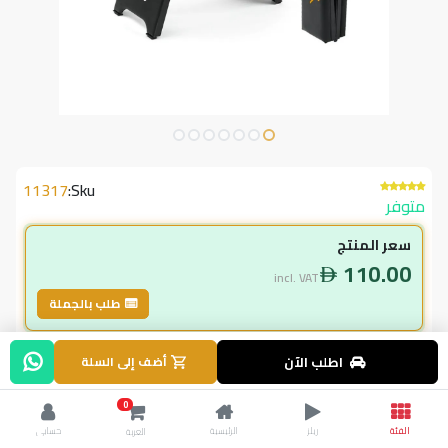
11317
Sku:
متوفر
سعر المنتج
110.00
incl. VAT
طلب بالجملة
لاعضاء ال vip
اطلب الآن
أضف إلى السلة
99.00
incl. VAT
0
110.00
وفر
11.00
الفئة
ريلز
الرئيسية
حسابي
العربة