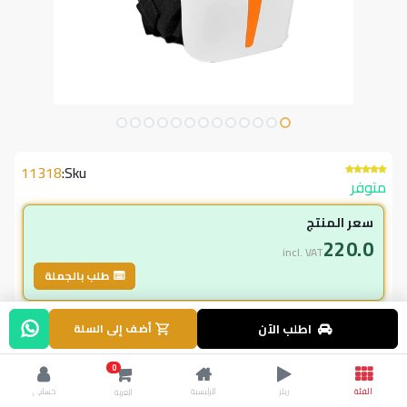
11318
Sku:
متوفر
سعر المنتج
220.0
incl. VAT
طلب بالجملة
لاعضاء ال vip
اطلب الآن
أضف إلى السلة
220.00
incl. VAT
0
295.00
وفر
75.00
الفئة
ريلز
الرئيسية
حسابي
العربة