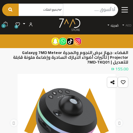
AED
الْعَرَبيّة
0
0
الفضاء: جهاز عرض النجوم والمجرة 7MD Meteor وGalaxy
Projector | تأثيرات أضواء النيازك الساحرة وإضاءة ملونة قابلة
للتعديل | 7MD-TKQ01
155.00