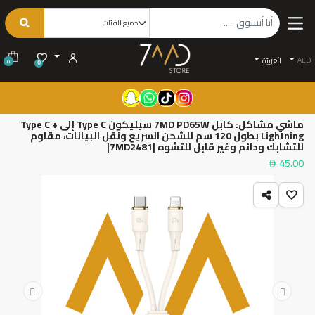
AED
الْعَرَبيّة
0
0
ماشي مشاكل: كابل 7MD PD65W سيليكون Type C إلى Type C +
Lightning بطول 120 سم للشحن السريع ونقل البيانات، مقاوم
للتشابك ودائم وغير قابل للتشوه |7MD2481|
45.00