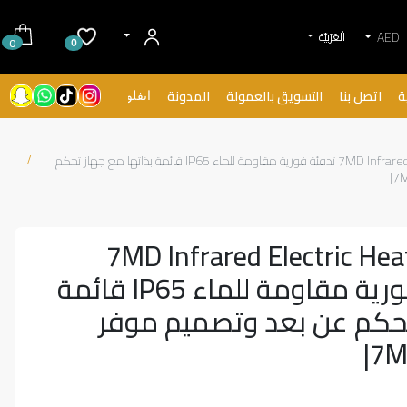
AED
الْعَرَبيّة
0
0
ة
اتصل بنا
التسويق بالعمولة
المدونة
انفلونسرز
دفايه طوليه: 7MD Infrared Electric Heater 1500W تدفئة فورية مقاومة للماء IP65 قائمة بذاتها مع جهاز تحكم
ه طوليه: 7MD Infrared Electric Heater
1500W تدفئة فورية مقاومة للماء IP65 قائمة
تحكم عن بعد وتصميم موفر