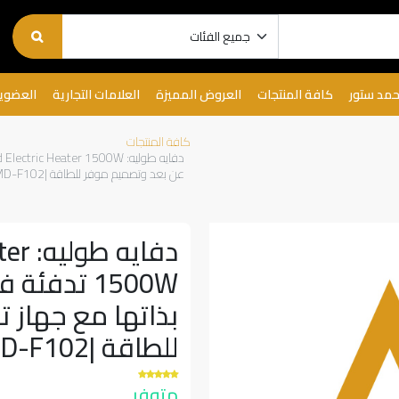
حمد ستور
كافة المنتجات
العروض المميزة
العلامات التجارية
العضوي
كافة المنتجات
عن بعد وتصميم موفر للطاقة |7MD-F102|
دفاي
بذاتها مع جهاز 
للطاقة |7MD-F102|
متوفر