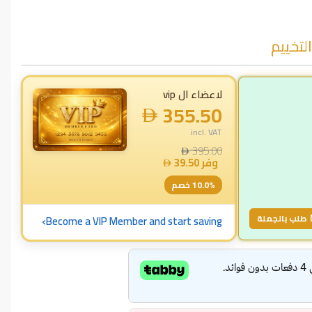
لتخييم
لاعضاء ال vip
355.50
incl. VAT
395.00
وفر
39.50
% خصم
10.0
›
طلب بالجملة
Become a VIP Member and start saving