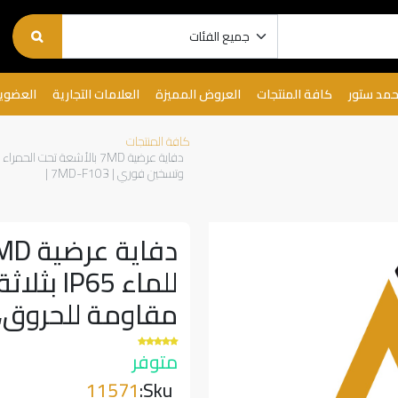
حمد ستور
كافة المنتجات
العروض المميزة
العلامات التجارية
العضوي
كافة المنتجات
وتسخين فوري | 7MD-F103 |
للماء 5
مقاومة للحروق، وتسخ
متوفر
11571
Sku: