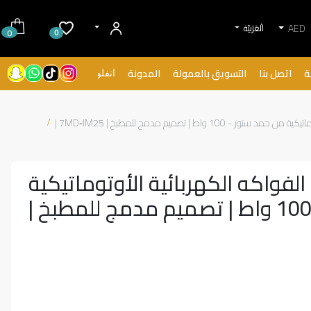
AED
الْعَرَبيّة
0
0
ة
اتصل بنا
التسويق بالعمولة
المدونة
انفلونسرز
1 واط | تصميم مدمج للمطبخ | 7MD‑IM25 |
الفواكه الكهربائية الأوتوماتيكية
من حمد ستور - 100 واط | تصميم مدمج للمطبخ |