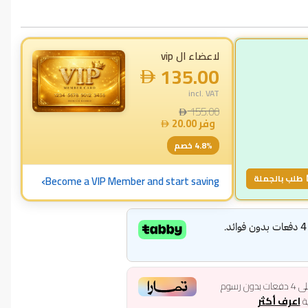
لاعضاء ال vip
135.00
incl. VAT
155.00
وفر
20.00
% خصم
4.8
›
طلب بالجملة
Become a VIP Member and start saving
ى
4
دفعات بدون رسوم
ية
اعرف أكثر