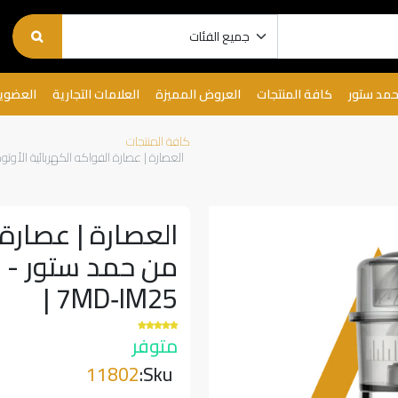
حمد ستور
كافة المنتجات
العروض المميزة
العلامات التجارية
العضوي
كافة المنتجات
العصارة | عصارة الفواكه الكهربائية الأوتوماتيكية من حمد ستور - 00
العصارة | عصارة 
7MD‑IM25 |
متوفر
11802
Sku: