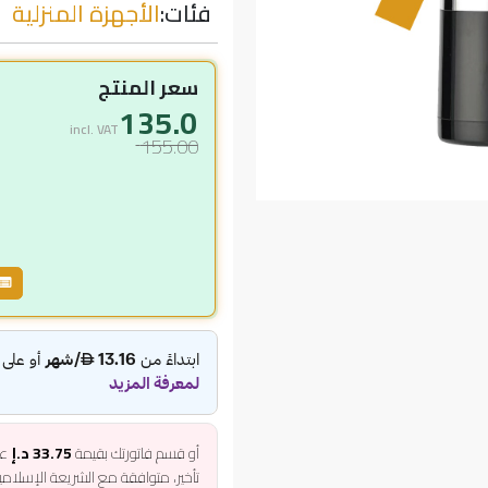
فئات:
الأجهزة المنزلية
سعر المنتج
135.0
incl. VAT
155.00
أو قسم فاتورتك بقيمة
33.75 د.إ
عل
تأخير، متوافقة مع الشريعة الإسلام