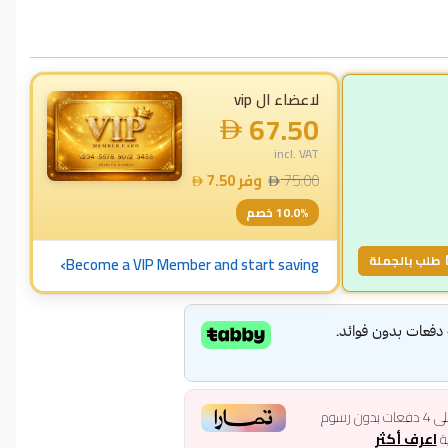
لاعضاء ال vip
67.50
incl. VAT
75.00
وفر
7.50
% خصم
10.0
›
طلب بالجملة
Become a VIP Member and start saving
ى
4
دفعات بدون رسوم
ية
اعرف أكثر