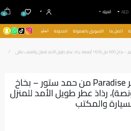
AED
الْعَرَبيّة
0
0
ة
اتصل بنا
التسويق بالعمولة
المدونة
انفلونسرز
معطّر الجو الفاخر Paradise من حمد ستور – بخاخ 500 مل (16.9 أونصة)، رذاذ عطر طويل الأمد للمنزل والغرف، مثالي
معطّر الجو الفاخر Paradise من حمد ستور – بخاخ
 مل (16.9 أونصة)، رذاذ عطر طويل الأمد للمنزل
لسيارة والمكتب