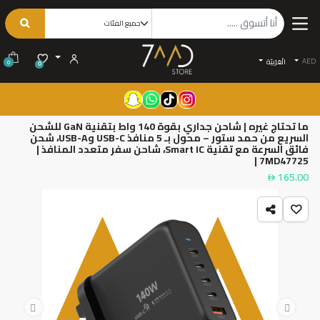
AED
الْعَرَبيّة
0
0
ما تحتاج غيره | شاحن جداري بقوة 140 واط بتقنية GaN للشحن
السريع من حمد ستور – محول بـ 5 منافذ USB-C وUSB-A، شحن
فائق السرعة مع تقنية Smart IC، شاحن سفر متعدد المنافذ |
7MD47725 |
165.00