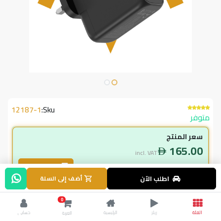
12187-1
Sku:
متوفر
سعر المنتج
165.00
incl. VAT
طلب بالجملة
اطلب الآن
أضف إلى السلة
لاعضاء ال vip
0
148.50
incl. VAT
الفئة
ريلز
الرئيسية
حسابي
العربة