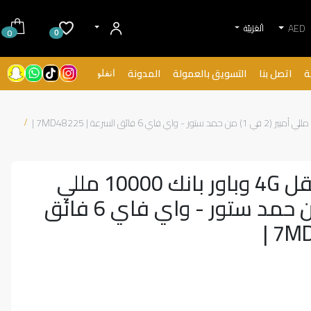
AED
الْعَرَبيّة
0
0
ة
اتصل بنا
التسويق بالعمولة
المدونة
انفلونسرز
باورنت | راوتر متنقل 4G وباور بانك 10000 مللي
أمبير (2 في 1) من حمد ستور - واي فاي 6 فائق