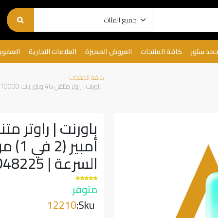
حمد ستور
كافة المنتجات
العروض المميزة
العلامات التجارية
العضوي
كافة المنتجات
باورنت | راوتر متنقل 4G وباور بانك 10000 مللي أمبير (2 في 1) من حمد ستور - واي فاي 6 فائق السرعة | 7MD48225 |
السرعة | 7MD48225 |
متوفر
12210
Sku: