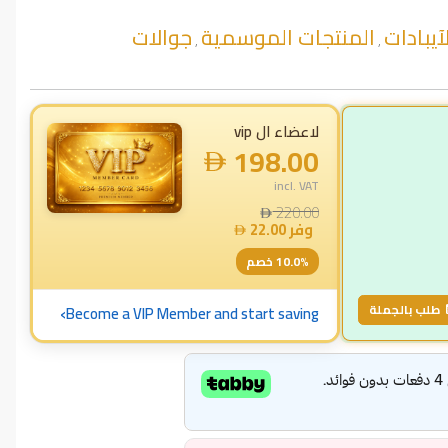
يبادات
المنتجات الموسمية
جوالات
,
,
لاعضاء ال vip
198.00
incl. VAT
220.00
وفر
22.00
% خصم
10.0
›
طلب بالجملة
Become a VIP Member and start saving