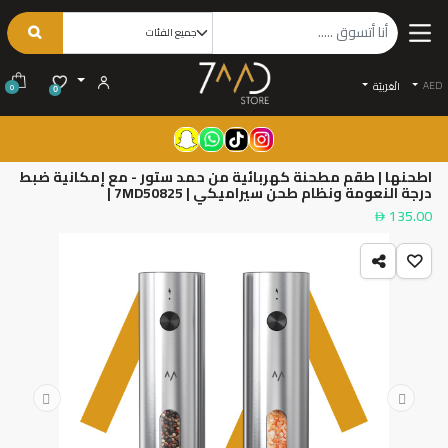
AED
الْعَرَبيّة
0
0
اطحنها | طقم مطحنة كهربائية من حمد ستور - مع إمكانية ضبط
درجة النعومة ونظام طحن سيراميكي | 7MD50825 |
135.00