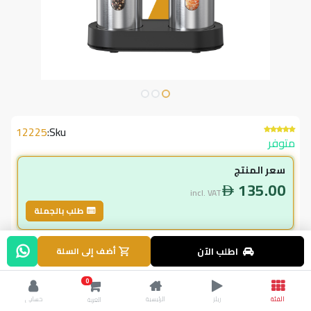
12225
Sku:
متوفر
سعر المنتج
135.00
incl. VAT
طلب بالجملة
لاعضاء ال vip
اطلب الآن
أضف إلى السلة
121.50
incl. VAT
0
135.00
وفر
13.50
الفئة
ريلز
الرئيسية
حسابي
العربة