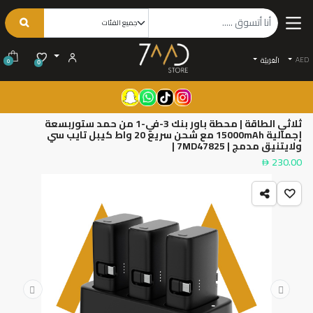
AED
الْعَرَبيّة
0
0
ثلاثي الطاقة | محطة باور بنك 3-في-1 من حمد ستوربسعة
إجمالية 15000mAh مع شحن سريع 20 واط كيبل تايب سي
ولايتنيق مدمج | 7MD47825 |
230.00