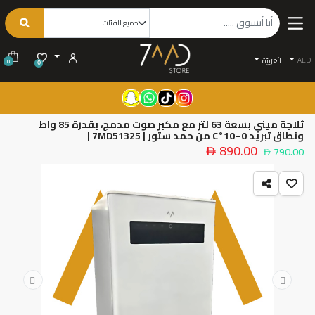
AED
الْعَرَبيّة
0
0
ثلاجة ميني بسعة 63 لتر مع مكبر صوت مدمج، بقدرة 85 واط
ونطاق تبريد 0–10°C من حمد ستور | 7MD51325 |
890.00
790.00