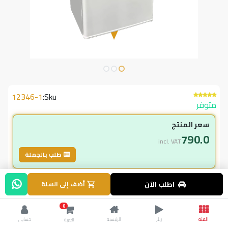
12346-1
Sku:
متوفر
سعر المنتج
790.0
incl. VAT
طلب بالجملة
لاعضاء ال vip
اطلب الآن
أضف إلى السلة
790.00
incl. VAT
0
890.00
وفر
100.00
الفئة
ريلز
الرئيسية
حسابي
العربة