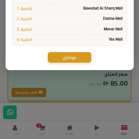
الكمية: 1
Bawabat Al Sharq Mall
الكمية: 2
Dalma-Mall
الكمية: 3
Manar Mall
الكمية: 6
Yas Mall
موافق
12416
Sku:
ادفع واستلم
سعر المنتج
85.00
incl. VAT
طلب بالجملة
لاعضاء ال vip
76.50
incl. VAT
0
85.00
وفر
8.50
الفئة
ريلز
الرئيسية
حسابي
العربة
% خصم
10.0