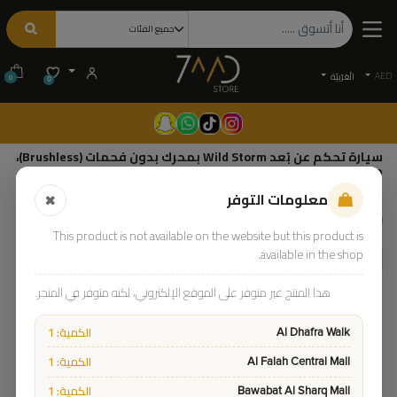
AED
الْعَرَبيّة
0
0
سيارة تحكم عن بُعد Wild Storm بمحرك بدون فحمات (Brushless)،
مقياس 1/16، دفع رباعي 4WD، سرعة تصل إلى 50 كم/س، بطارية
1500mAh، جهاز تحكم 2.4GHz، هيكل معزز بالمعدن للطرق الوعرة
معلومات التوفر
من وايلد ستورم | HW8810 |
375.00
This product is not available on the website but this product is
available in the shop.
هذا المنتج غير متوفر على الموقع الإلكتروني، لكنه متوفر في المتجر.
الكمية: 1
Al Dhafra Walk
الكمية: 1
Al Falah Central Mall
الكمية: 1
Bawabat Al Sharq Mall