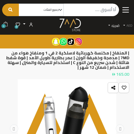
AED
الْعَرَبيّة
0
0
| المنفاخ | مكنسة كهربائية لاسلكية 2 في 1 ومنفاخ هواء من
7MD | مدمجة وخفيفة الوزن | عمر بطارية طويل الأمد | قوة شفط
هائلة | شحن سريع من النوع C | استخدام للسيارة والمنزل | سهلة
الاستخدام | ضمان 12 شهر |
165.00