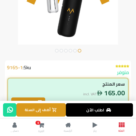
9165-1
Sku:
متوفر
سعر المنتج
165.00
incl. VAT
طلب بالجملة
اطلب الآن
أضف إلى السلة
لاعضاء ال vip
0
148.50
incl. VAT
الفئة
ريلز
الرئيسية
حسابي
العربة