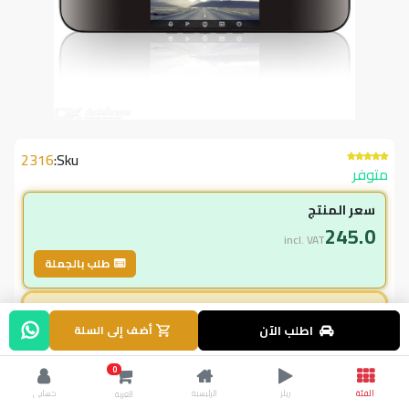
2316
Sku:
متوفر
سعر المنتج
245.0
incl. VAT
طلب بالجملة
لاعضاء ال vip
اطلب الآن
أضف إلى السلة
245.00
incl. VAT
295.00
وفر
50.00
0
الفئة
ريلز
الرئيسية
حسابي
العربة
% خصم
16.9