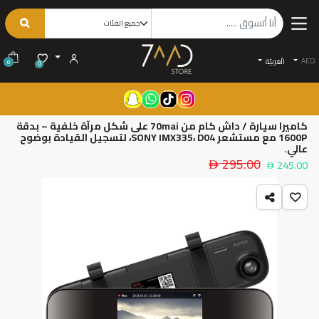
AED
الْعَرَبيّة
0
0
كاميرا سيارة / داش كام من 70mai على شكل مرآة خلفية – بدقة
1600P مع مستشعر SONY IMX335، D04، لتسجيل القيادة بوضوح
عالي.
295.00
245.00