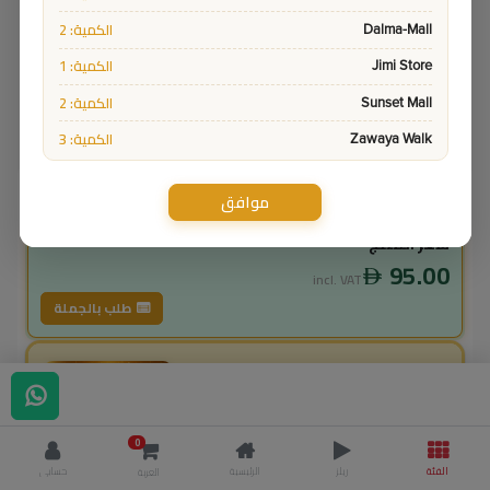
الكمية: 2
Dalma-Mall
الكمية: 1
Jimi Store
الكمية: 2
Sunset Mall
الكمية: 3
Zawaya Walk
9551-1
Sku:
ادفع واستلم
موافق
سعر المنتج
95.00
incl. VAT
طلب بالجملة
لاعضاء ال vip
85.50
incl. VAT
95.00
وفر
9.50
0
% خصم
10.0
الفئة
ريلز
الرئيسية
حسابي
العربة