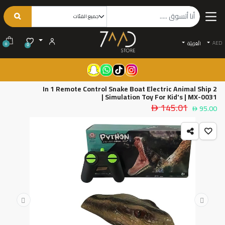
AED
الْعَرَبيّة
0
0
2 In 1 Remote Control Snake Boat Electric Animal Ship
Simulation Toy For Kid's | MX-0031 |
145.01
95.00