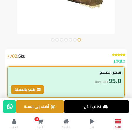
7702
Sku:
متوفر
سعر المنتج
95.0
incl. VAT
طلب بالجملة
لاعضاء ال vip
اطلب الآن
أضف إلى السلة
95.00
incl. VAT
0
145.00
وفر
50.00
الفئة
ريلز
الرئيسية
حسابي
العربة