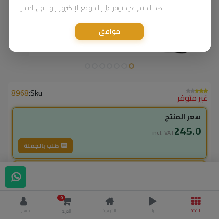
هذا المنتج غير متوفر على الموقع الإلكتروني ولا في المتجر.
موافق
8968
Sku:
غير متوفر
سعر المنتج
245.0
incl. VAT
طلب بالجملة
لاعضاء ال vip
245.00
incl. VAT
0
320.00
وفر
75.00
الفئة
ريلز
الرئيسية
حسابي
العربة
% خصم
23.4