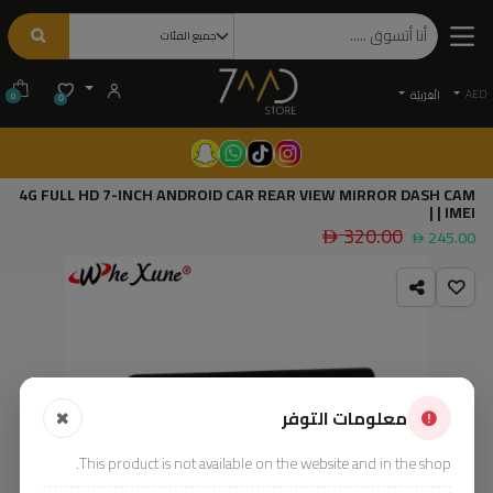
AED
الْعَرَبيّة
0
0
4G FULL HD 7-INCH ANDROID CAR REAR VIEW MIRROR DASH CAM
| IMEI |
320.00
245.00
معلومات التوفر
This product is not available on the website and in the shop.