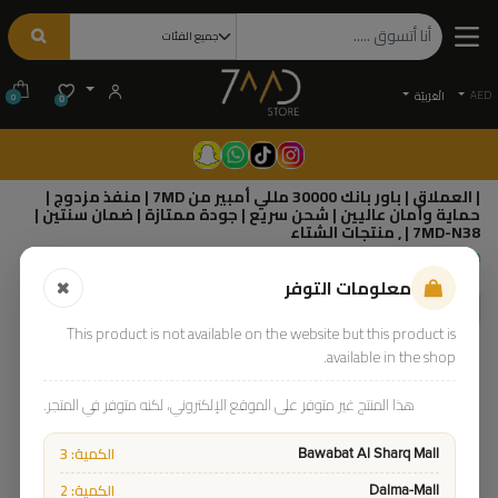
AED
الْعَرَبيّة
0
0
| العملاق | باور بانك 30000 مللي أمبير من 7MD | منفذ مزدوج |
حماية وأمان عاليين | شحن سريع | جودة ممتازة | ضمان سنتين |
7MD-N38 | , منتجات الشتاء
125.00
85.00
معلومات التوفر
This product is not available on the website but this product is
available in the shop.
هذا المنتج غير متوفر على الموقع الإلكتروني، لكنه متوفر في المتجر.
الكمية: 3
Bawabat Al Sharq Mall
الكمية: 2
Dalma-Mall