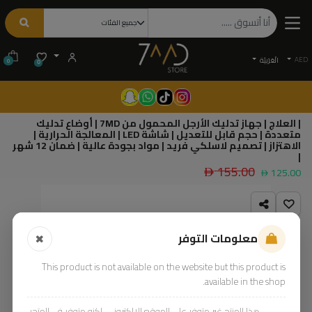
AED
الْعَرَبيّة
0
0
| العلاج | جهاز تدليك الأرجل المحمول من 7MD | أوضاع تدليك
متعددة | حجم قابل للتعديل | شاشة LED | المعالجة الحرارية |
الاهتزاز | تصميم لاسلكي فريد | مواد بجودة عالية | ضمان 12 شهر
|
155.00
125.00
معلومات التوفر
This product is not available on the website but this product is
available in the shop.
هذا المنتج غير متوفر على الموقع الإلكتروني، لكنه متوفر في المتجر.