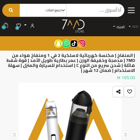
AED
الْعَرَبيّة
0
0
| المنفاخ | مكنسة كهربائية لاسلكية 2 في 1 ومنفاخ هواء من
7MD | مدمجة وخفيفة الوزن | عمر بطارية طويل الأمد | قوة شفط
هائلة | شحن سريع من النوع C | استخدام للسيارة والمنزل | سهلة
الاستخدام | ضمان 12 شهر |
165.00