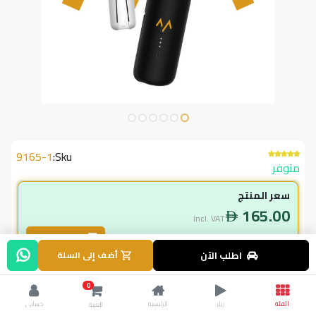
9165-1
Sku:
متوفر
سعر المنتج
165.00
incl. VAT
طلب بالجملة
اطلب الآن
أضف إلى السلة
لاعضاء ال vip
0
148.50
incl. VAT
الفئة
ريلز
الرئيسية
حسابي
العربة