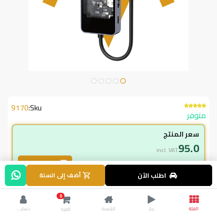
9170
Sku:
متوفر
سعر المنتج
95.0
incl. VAT
طلب بالجملة
اطلب الآن
أضف إلى السلة
لاعضاء ال vip
0
95.00
incl. VAT
الفئة
ريلز
الرئيسية
حسابي
العربة