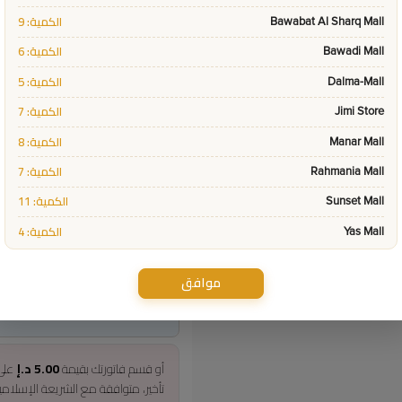
فئات:
Special Deals
الكمية: 9
Bawabat Al Sharq Mall
الكمية: 6
Bawadi Mall
سعر المنتج
الكمية: 5
Dalma-Mall
20.0
الكمية: 7
Jimi Store
incl. VAT
35.00
الكمية: 8
Manar Mall
الكمية: 7
Rahmania Mall
الكمية: 11
Sunset Mall
الكمية: 4
Yas Mall
موافق
أو قسم فاتورتك بقيمة
5.00 د.إ
عل
تأخير، متوافقة مع الشريعة الإسلام