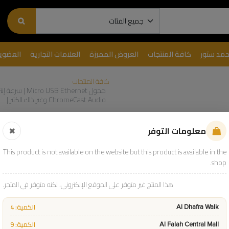
حمد ستور
كافة المنتجات
العروض المميزة
العلامات التجارية
العضوي
كافة المنتجات
ChromeCast Audio وغير ذلك الكثير |
معلومات التوفر
This product is not available on the website but this product is available in the
shop.
TV Stick و ChromeCast Audio وغير ذلك الكثير |
هذا المنتج غير متوفر على الموقع الإلكتروني، لكنه متوفر في المتجر.
ادفع واستلم
الكمية: 4
Al Dhafra Walk
9258
Sku:
الكمية: 9
Al Falah Central Mall