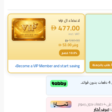
لاعضاء ال vip
477.00
incl. VAT
530.00
وفر
53.00
% خصم
10.0
›
طلب بالجملة
Become a VIP Member and start saving
لى
4
دفعات بدون رسوم
ية
اعرف أكثر