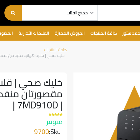
حمد ستور
كافة المنتجات
العروض المميزة
العلامات التجارية
العضوي
كافة المنتجات
خليك صحي | قلاية هوائية ذكية من حمد ستور - مقصورتان 
خليك صحي | قلاي
| 7MD910D |
متوفر
9700
Sku: