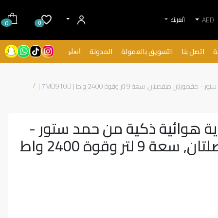
AED
الْعَرَبيّة
0
0
ة
اتصل بنا
التسويق بالعمولة
المدونة
انفلونسرز
منفصلتان, سعة 9 لتر وقوة 2400 واط | 7MD910D |
ة هوائية ذكية من حمد ستور -
مقصورتان منفصلتان, سعة 9 لتر وقوة 2400 واط