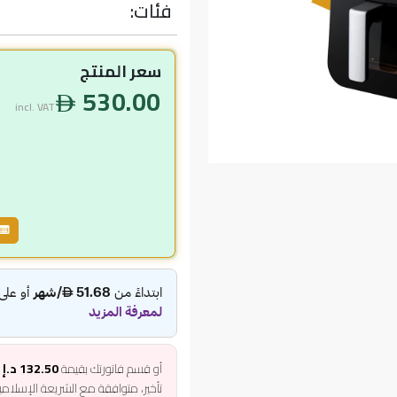
فئات:
سعر المنتج
530.00
incl. VAT
أو قسم فاتورتك بقيمة
132.50 د.إ
ع
تأخير، متوافقة مع الشريعة الإسلام