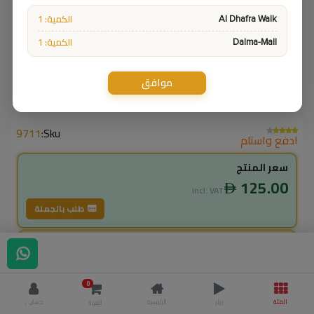
الكمية: 1
Al Dhafra Walk
الكمية: 1
Dalma-Mall
موافق
9711
Sku:
ادفع واستلم
سعر المنتج
125.00
incl. VAT
طلب بالجملة
لاعضاء ال vip
112.50
incl. VAT
0
125.00
وفر
12.50
الفئة
ريلز
الرئيسية
حسابي
العربة
% خصم
10.0