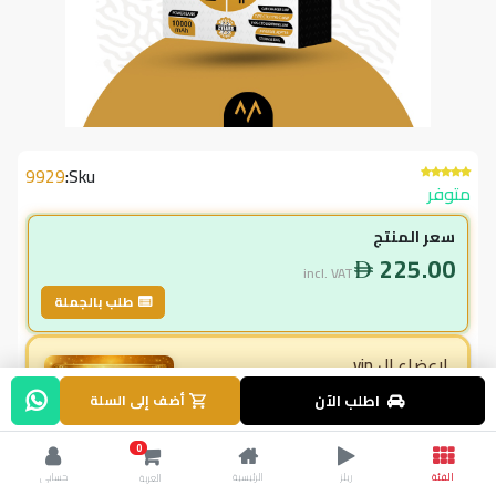
9929
Sku:
متوفر
سعر المنتج
225.00
incl. VAT
طلب بالجملة
لاعضاء ال vip
202.50
اطلب الآن
أضف إلى السلة
incl. VAT
225.00
وفر
22.50
0
% خصم
10.0
الفئة
ريلز
الرئيسية
حسابي
العربة