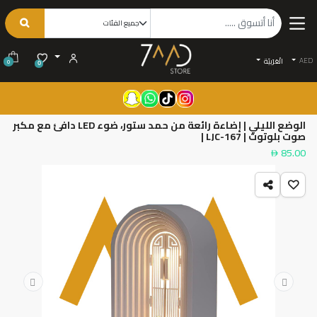
AED
الْعَرَبيّة
0
0
الوضع الليلي | إضاءة رائعة من حمد ستور، ضوء LED دافئ مع مكبر
صوت بلوتوث | LJC-167 |
85.00