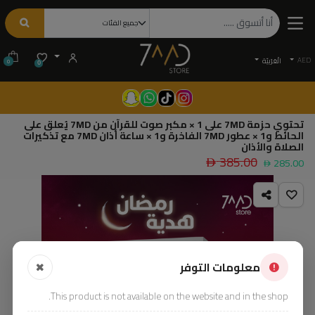
AED
الْعَرَبيّة
0
0
تحتوي حزمة 7MD على 1 × مكبر صوت للقرآن من 7MD يُعلق على
الحائط و1 × عطور 7MD الفاخرة و1 × ساعة أذان 7MD مع تذكيرات
الصلاة والأذان
385.00
285.00
معلومات التوفر
This product is not available on the website and in the shop.