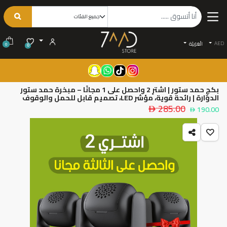
AED
الْعَرَبيّة
0
0
بكج حمد ستور | اشترِ 2 واحصل على 1 مجانًا – مبخرة حمد ستور
الدوّارة | رائحة قوية، مؤشر LED، تصميم قابل للحمل والوقوف
285.00
190.00