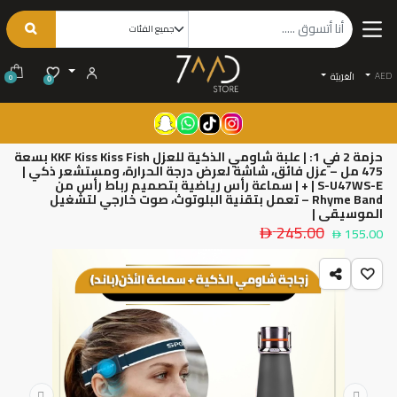
AED
الْعَرَبيّة
0
0
حزمة 2 في 1: | علبة شاومي الذكية للعزل KKF Kiss Kiss Fish بسعة
475 مل – عزل فائق، شاشة لعرض درجة الحرارة، ومستشعر ذكي |
S-U47WS-E | + | سماعة رأس رياضية بتصميم رباط رأس من
Rhyme Band – تعمل بتقنية البلوتوث، صوت خارجي لتشغيل
الموسيقى |
245.00
155.00