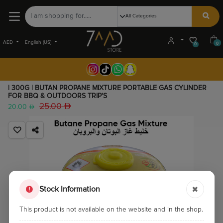
AED
English (US)
0
0
| 300G | BUTAN PROPANE MIXTURE PORTABLE GAS CYLINDER
FOR BBQ & OUTDOORS TRIP'S
25.00
20.00
Stock Information
This product is not available on the website and in the shop.