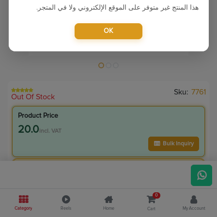
هذا المنتج غير متوفر على الموقع الإلكتروني ولا في المتجر.
OK
Sku:
7761
Out Of Stock
Product Price
20.0
incl. VAT
Bulk Inquiry
VIP Member Price
20.00
incl. VAT
0
25.00
Save
5.00
Category
Reels
Home
My Account
Cart
20.0
% Off