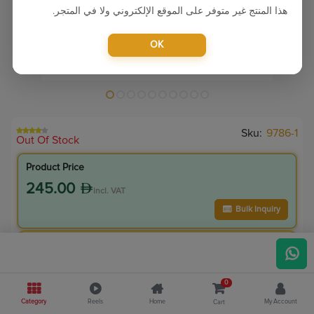
هذا المنتج غير متوفر على الموقع الإلكتروني ولا في المتجر.
OK
Sku:
9786-1
Out Of Stock
Product Price
245.00
incl. VAT
Bulk Inquiry
VIP Member Price
220.50
incl. VAT
0
245.00
Save
24.50
Category
Reels
Home
My Account
Cart
10.0
% Off