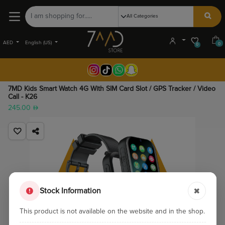
AED
English (US)
0
0
7MD Kids Smart Watch 4G With SIM Card Slot / GPS Tracker / Video
Call - K26
245.00
Stock Information
This product is not available on the website and in the shop.