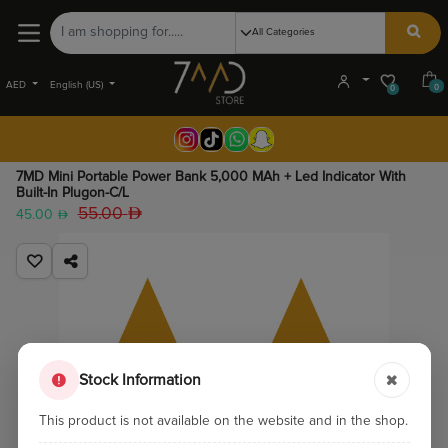
AED
English (US)
0
0
7MD Mini Portable Power Bank 5,000 MAh + Led Indicator With
Built-In Plugon-C/L
55.00
45.00
Stock Information
This product is not available on the website and in the shop.