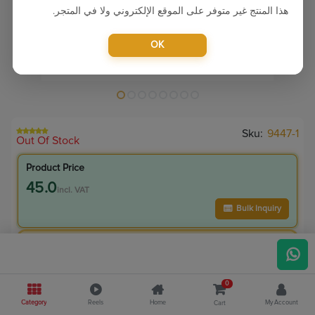
هذا المنتج غير متوفر على الموقع الإلكتروني ولا في المتجر.
OK
Sku:
9447-1
Out Of Stock
Product Price
45.0
incl. VAT
Bulk Inquiry
VIP Member Price
45.00
incl. VAT
0
55.00
Save
10.00
Category
Reels
Home
My Account
Cart
4.8
% Off