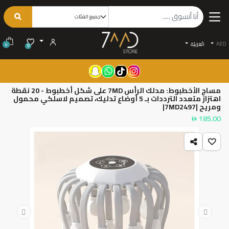
AED
الْعَرَبيّة
0
0
مساج الأخطبوط: مدلك الرأس 7MD على شكل أخطبوط - 20 نقطة
اهتزاز متعدد الترددات بـ 5 أوضاع تدليك، تصميم لاسلكي محمول
ومريح |7MD2497|
185.00